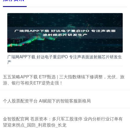
广瑞网APP下载 好达电子重启IPO 专注声表面波射频芯片研发生
产
五五策略APP下载 ETF甄选 | 三大指数继续下修调整，光伏、旅
游、银行等相关ETF逆势走强！
个人股票配资平台 AI赋能下的智能客服新格局
金智股配官网 苍原资本：多只军工股涨停 业内分析行业订单有
望迎来拐点_国防_利君股份_长龙