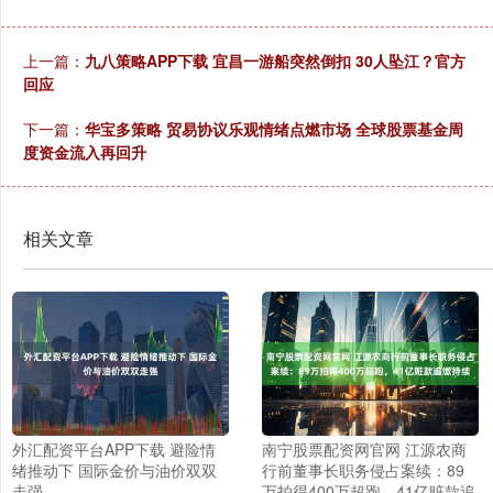
上一篇：
九八策略APP下载 宜昌一游船突然倒扣 30人坠江？官方
回应
下一篇：
华宝多策略 贸易协议乐观情绪点燃市场 全球股票基金周
度资金流入再回升
相关文章
外汇配资平台APP下载 避险情
南宁股票配资网官网 江源农商
绪推动下 国际金价与油价双双
行前董事长职务侵占案续：89
走强
万拍得400万超跑，41亿赃款追