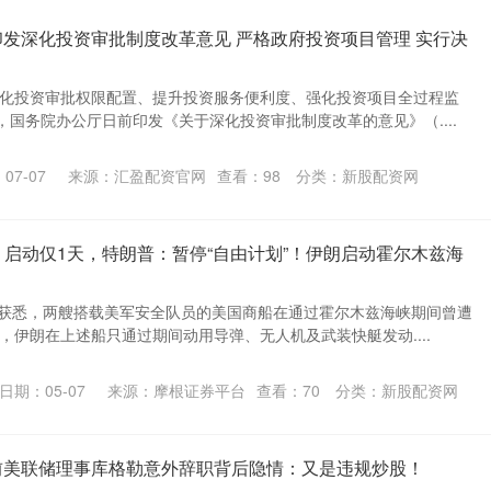
印发深化投资审批制度改革意见 严格政府投资项目管理 实行决
优化投资审批权限配置、提升投资服务便利度、强化投资项目全过程监
国务院办公厅日前印发《关于深化投资审批制度改革的意见》（....
07-07
来源：汇盈配资官网
查看：
98
分类：
新股配资网
载 启动仅1天，特朗普：暂停“自由计划”！伊朗启动霍尔木兹海
者获悉，两艘搭载美军安全队员的美国商船在通过霍尔木兹海峡期间曾遭
，伊朗在上述船只通过期间动用导弹、无人机及武装快艇发动....
日期：05-07
来源：摩根证券平台
查看：
70
分类：
新股配资网
前美联储理事库格勒意外辞职背后隐情：又是违规炒股！