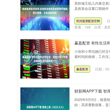
美联储又陷入内幕交易
及政策会议窗口期操作，
日
民间股票配资官网
查看：
168
分类：
新
赢盈配资 有性生活
小张和小李结婚已经五
着时间的推移，工作压力
日期：03-
赢盈配资
财新网APP下载 智库上
2025年9月5日，格
由：高质量数据集，是为