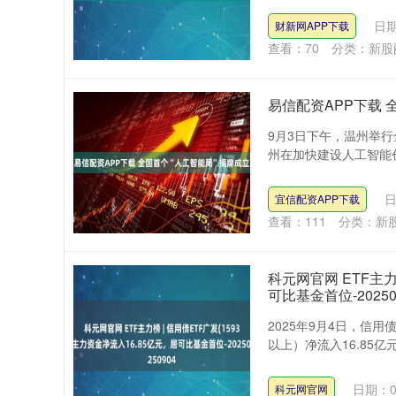
日期
财新网APP下载
查看：
70
分类：
新股
易信配资APP下载 
9月3日下午，温州举
州在加快建设人工智能创
日
宜信配资APP下载
查看：
111
分类：
新
科元网官网 ETF主力榜
可比基金首位-20250
2025年9月4日，信用债
以上）净流入16.85亿
日期：0
科元网官网