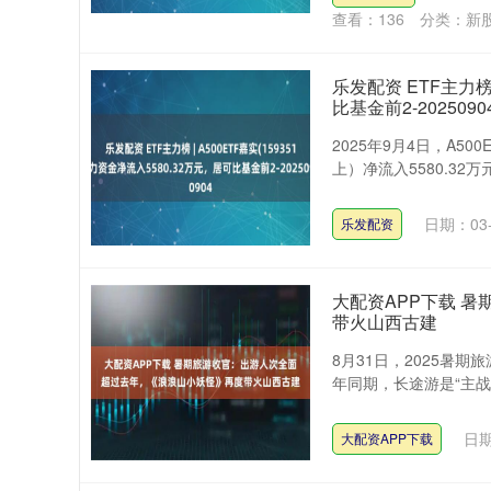
查看：
136
分类：
新
乐发配资 ETF主力榜 
比基金前2-2025090
2025年9月4日，A50
上）净流入5580.32万
日期：03-
乐发配资
大配资APP下载 
带火山西古建
8月31日，2025暑
年同期，长途游是“主战
日期
大配资APP下载