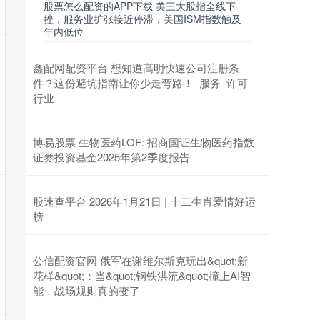
股票怎么配资的APP下载 美三大股指全线下
挫，服务业扩张接近停滞，美国ISM指数触及
年内低位
鑫配网配资平台 想知道高明快速公司注册条
件？这份避坑指南让你少走弯路！_服务_许可_
行业
博易股票 生物医药LOF: 招商国证生物医药指数
证券投资基金2025年第2季度报告
股速查平台 2026年1月21日 | 十二生肖爱情好运
榜
公信配资官网 俄军在谢维尔斯克玩出&quot;新
花样&quot;：当&quot;钢铁洪流&quot;撞上AI智
能，战场规则真的变了