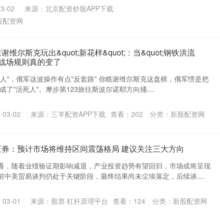
3-02
来源：北京配资炒股APP下载
股配资网
维尔斯克玩出&quot;新花样&quot;：当&quot;钢铁洪流
能，战场规则真的变了
人"，俄军这波操作有点"反套路" 你瞧谢维尔斯克这盘棋，俄军愣是把
成了"活死人"。摩步第123旅往斯波尔诺耶方向捅....
03-02
来源：三羊配资APP下载
查看：
202
分类：
新股配资网
证券：预计市场将维持区间震荡格局 建议关注三大方向
看，随着业绩验证期影响减退，产业投资趋势有望回归，市场或将呈现
中美贸易谈判仍处于关键阶段，最终结果尚未尘埃落定，后续谈....
03-01
来源：股票 杠杆原理平台
查看：
124
分类：
新股配资网