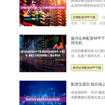
商报济南消息8月28日
企业500强发布会在辽宁
日
至尊配资APP下载
查看：
161
分类：
新
银河证券配资APP下
得先机
历史的重要转折点已然
活。在接下来的五年，从
银河证券配资APP下载
配资交易宝 阅兵场
休息放松时，开启“微笑
姿飒爽她们是阅兵场上的