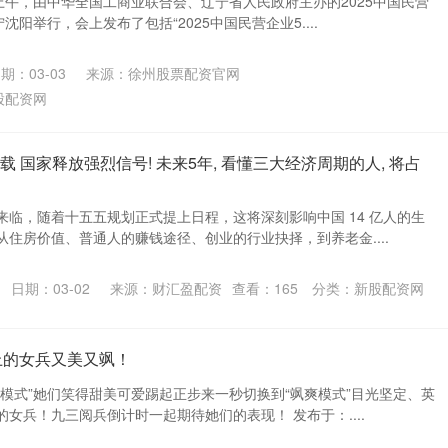
上午，由中华全国工商业联合会、辽宁省人民政府主办的2025中国民营
沈阳举行，会上发布了包括“2025中国民营企业5....
期：03-03
来源：徐州股票配资官网
股配资网
载 国家释放强烈信号! 未来5年, 看懂三大经济周期的人, 将占
来临，随着十五五规划正式提上日程，这将深刻影响中国 14 亿人的生
住房价值、普通人的赚钱途径、创业的行业抉择，到养老金....
日期：03-02
来源：财汇盈配资
查看：
165
分类：
新股配资网
上的女兵又美又飒！
模式”她们笑得甜美可爱踢起正步来一秒切换到“飒爽模式”目光坚定、英
女兵！九三阅兵倒计时一起期待她们的表现！ 发布于：....