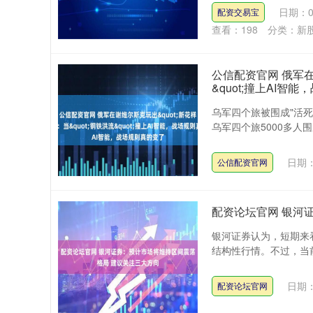
日期：0
配资交易宝
查看：
198
分类：
新
公信配资官网 俄军在谢
&quot;撞上AI智
乌军四个旅被围成"活死
乌军四个旅5000多人围
日期：
公信配资官网
配资论坛官网 银河
银河证券认为，短期来
结构性行情。不过，当前
日期：
配资论坛官网