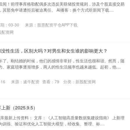
丑闻！前理事库格勒配偶多次违反美联储投资规则，涉及个股直接交易
其豁免申请遭拒后被迫离任。 AI播客：换个方式听新闻下载....
期：03-30
来源：股票配资平仓APP下载
股配资网
和没性生活，区别大吗？对男生和女生谁的影响更大？
年了。刚结婚的时候，他们的感情非常好，性生活也很和谐。然而，随
、家庭琐事逐渐增多，两人的性生活频率也越来越低。起初，他....
16
来源：速牛配资
查看：
79
分类：
新股配资网
新（2025.9.5）
视智库最新上传资料： 文库：《人工智能高质量数据集建设指南》 上新理
训练、验证和优化人工智能大模型，经收集、整理、标....