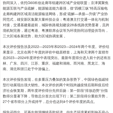
协同深入，依托G60科创走廊等组建跨区域产业链联盟；京津冀聚焦
能源互联与产业疏解，能源输送能力最强，借“四横三纵”特高压输电
走廊构建跨区域清洁能源输送网络，形成“疏解—承接—升级”产业协
同范式，雄安新区集聚大量科技企业；粤港澳主打交通一体化与机制
对接，交通基建最超前，城际铁路规划建设28条线路优势显著，且跨
境机制完善，通过粤港、粤澳联席会议等为环境协同治理提供导向，
三大区域各展优势，助力区域协调发展 。
本次评价报告涉及2022—2023年和2023—2024年两个年度。评价结
果显示，北京在两个年度的评价中稳居榜首，上海和天津两个直辖市
在2023—2024年度评价中表现突出。最新年度得分进入前十的还有吉
林、广东、四川、江苏、重庆、福建和湖南。而河南、黑龙江、海
南、湖北和浙江处于中游偏上。
本次评价报告发现，在多重压力叠加的复杂形势下，中国绿色低碳转
型行动展现出强大韧性。本次评价的两个时段跨越疫情后期和疫后经
济社会恢复期，两年度评价得分先抑后扬：第一阶段“排放趋势”分指
数得分显著下降，导致总分首次出现下行；第二阶段得分重拾升势，
27个省市得分上升或持平，总分也达到4个评价年度的高点。
报告还指出，可再生能源继续高歌猛进，但生态环境累积影响不容小