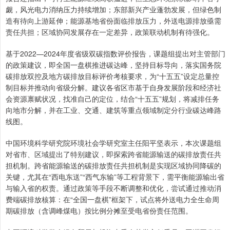
觑，风光电力消纳压力持续增加；东部新兴产业蓬勃发展，但绿色制
造有待向上游延伸；能源基地省份面临排放压力，外送电源排放亟需
责任共担；区域协同发展存在一定差异，政策联动机制有待强化。
基于2022—2024年度省级双碳指数评价报告，课题组提出对主管部门
的政策建议，即全国一盘棋推进碳达峰，坚持目标导向，落实国务院
碳排放双控及地方碳排放目标评价考核要求，为“十五五”设定总量控
制目标并推动向省级分解。建议各省区市基于自身发展阶段和经济社
会资源禀赋状况，找准自己的定位，结合“十五五”规划，将减排任务
向地市分解，并在工业、交通、建筑等重点领域制定分行业碳达峰路
线图。
中国环境科学研究院环境社会学研究室主任阳平坚表示，本次课题组
对省市、区域提出了特别建议，即探索跨省能源输送的碳排放责任共
担机制。跨省能源输送的碳排放责任共担机制是实现区域协同降碳的
关键，尤其在“西电东送”“西气东输”等工程背景下，需平衡能源输出省
与输入省的权责。通过政策等手段不断调整和优化，尝试通过推动消
费端碳排放核算：在“全国一盘棋”框架下，试点将外送电力全生命周
期碳排放（含调峰煤电）按比例分摊至受电省份责任范围。