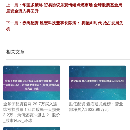
上一篇：
华宝多策略 贸易协议乐观情绪点燃市场 全球股票基金周
度资金流入再回升
下一篇：
赤禹配资 胜宏科技董事长陈涛： 拥抱AI时代 抢占发展先
机
相关文章
金斧子配资官网 29.7万买入连
胜亿配资 壹石通龙虎榜：营业
续亏损股票！江西股民一天损失
部净买入3622.98万元
3.2万，为何还要冲进去？_股价
_股市风云_环球