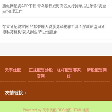
惠红网配资APP下载 青岛银行威海高区支行持续推进涉诈“资金
链”治理工作
荣立通配资官网 私募管理人资质竟成犯罪工具？深圳证监局通
报私募机构“花式副业”产业链乱象
天宇优配
正规配资炒股
杠杆配资哪家
新股配资网
官网
好
友情链接：
Powered by
天宇优配
RSS地图
HTML地图