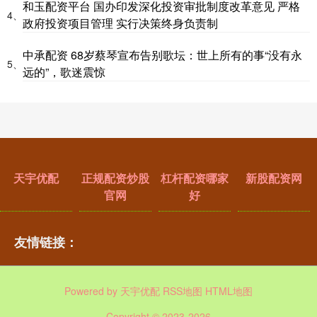
和玉配资平台 国办印发深化投资审批制度改革意见 严格
4、
政府投资项目管理 实行决策终身负责制
中承配资 68岁蔡琴宣布告别歌坛：世上所有的事“没有永
5、
远的”，歌迷震惊
天宇优配
正规配资炒股
杠杆配资哪家
新股配资网
官网
好
友情链接：
Powered by
天宇优配
RSS地图
HTML地图
Copyright
© 2023-2026