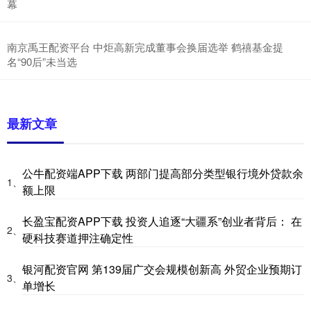
幕
南京禹王配资平台 中炬高新完成董事会换届选举 鹤禧基金提
名“90后”未当选
最新文章
公牛配资端APP下载 两部门提高部分类型银行境外贷款余
1、
额上限
长盈宝配资APP下载 投资人追逐“大疆系”创业者背后： 在
2、
硬科技赛道押注确定性
银河配资官网 第139届广交会规模创新高 外贸企业预期订
3、
单增长