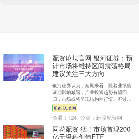
配资论坛官网 银河证券：预
计市场将维持区间震荡格局
建议关注三大方向
银河证券认为，短期来看，随着业绩验
证期影响减退，产业投资趋势有望回
归，市场或将呈现结构性行情。不过，
当前中美贸易谈判仍处于关键阶段，最
配资论坛官网
终结果尚未尘埃落定，后续谈....
查看：
124
分类：
新股配资网
同花配资 猛！市场首现200
亿元级科创债ETF