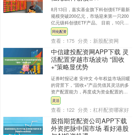
8月13日，嘉实基金旗下科创债ETF最新
规模突破200亿元，市场迎来第一只200
亿元级科创债ETF产品。 目前，10只科
创债ETF中已有8只晋升“百亿俱乐
同化配资
部”，....
查看：
175
分类：
新股配资网
中信建投配资网APP下载 灵
活配置穿越市场波动 “固收
+”策略显优势
证券时报记者 安仲文 今年权益市场回暖
的背景下，“固收+”产品凭借其灵活的多
资产配置能力，再度成为资金配置的重
要选择。Wind统计显示，截至6月30日，
灵活
全市场“....
查看：
122
分类：
杠杆配资哪家好
股指期货配资公司APP下载
外资把脉中国市场 看好港股