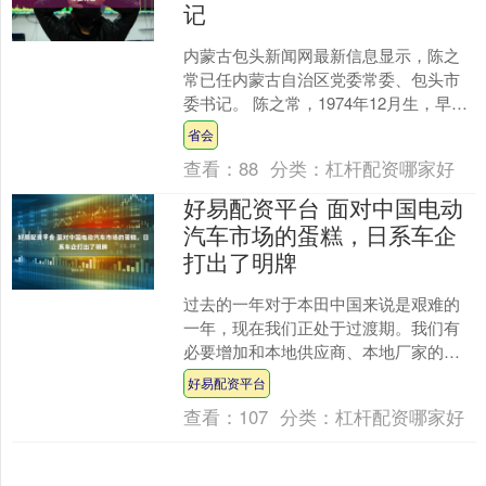
记
内蒙古包头新闻网最新信息显示，陈之
常已任内蒙古自治区党委常委、包头市
委书记。 陈之常，1974年12月生，早年
在北京工作，曾任石景山区区长等职。
省会
2020年1月....
查看：
88
分类：
杠杆配资哪家好
好易配资平台 面对中国电动
汽车市场的蛋糕，日系车企
打出了明牌
过去的一年对于本田中国来说是艰难的
一年，现在我们正处于过渡期。我们有
必要增加和本地供应商、本地厂家的合
作，以开发对中国市场更有优势的产
好易配资平台
品。2025年上海车展上，....
查看：
107
分类：
杠杆配资哪家好