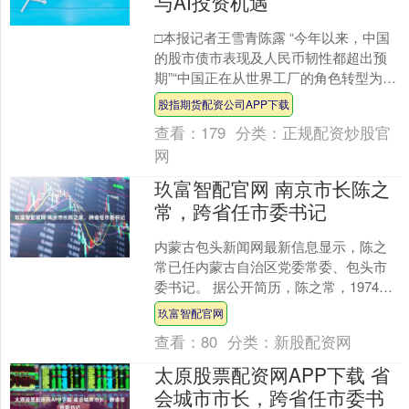
与AI投资机遇
□本报记者王雪青陈露 “今年以来，中国
的股市债市表现及人民币韧性都超出预
期”“中国正在从世界工厂的角色转型为全
球科技创新者”“我们对下半年的A股表现
股指期货配资公司APP下载
保持期待”…....
查看：
179
分类：
正规配资炒股官
网
玖富智配官网 南京市长陈之
常，跨省任市委书记
内蒙古包头新闻网最新信息显示，陈之
常已任内蒙古自治区党委常委、包头市
委书记。 据公开简历，陈之常，1974年
12月生，大学，法学学士，中共党员。
玖富智配官网
他早年在北京工作....
查看：
80
分类：
新股配资网
太原股票配资网APP下载 省
会城市市长，跨省任市委书