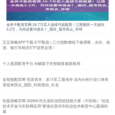
金斧子配资官网 29.7万买入连续亏损股票！江西股民一天损失
3.2万，为何还要冲进去？_股价_股市风云_环球
五五策略APP下载 ETF甄选 | 三大指数继续下修调整，光伏、旅
游、银行等相关ETF逆势走强！
个人股票配资平台 AI赋能下的智能客服新格局
金智股配官网 苍原资本：多只军工股涨停 业内分析行业订单有
望迎来拐点_国防_利君股份_长龙
恒盈策略官网 2026年河北省职业院校技能大赛（中职组）“信息
技术开发与车联网应用”赛项在晋州市职业技术教育中心圆满闭
幕