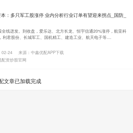
资本：多只军工股涨停 业内分析行业订单有望迎来拐点_国防_
念股全线迸发。到收盘，爱乐达、北方长龙、恒宇信通20%涨停，航亚科
，利君股份、长城军工、国机精工、建造工业、航天电子等....
02-24
来源：中鑫优配APP下载
规配资炒股官网
配文章已加载完成