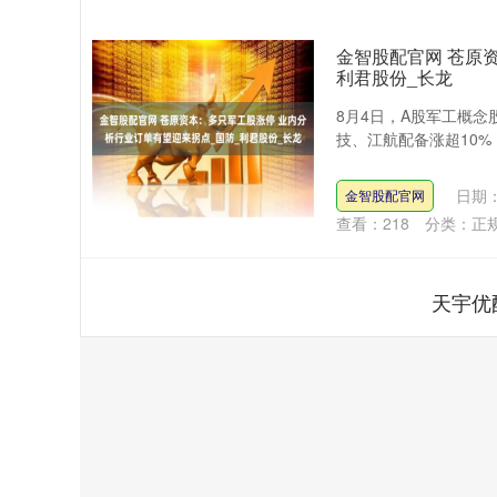
金智股配官网 苍原
利君股份_长龙
8月4日，A股军工概
技、江航配备涨超10%
日期：
金智股配官网
查看：
218
分类：
正
天宇优