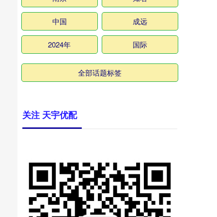
中国
成远
2024年
国际
全部话题标签
关注 天宇优配