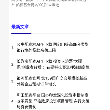
举 鹤禧基金提名“90后”未当选
最新文章
公牛配资端APP下载 两部门提高部分类型
1、
银行境外贷款余额上限
长盈宝配资APP下载 投资人追逐“大疆
2、
系”创业者背后： 在硬科技赛道押注确定性
银河配资官网 第139届广交会规模创新高
3、
外贸企业预期订单增长
和玉配资平台 国办印发深化投资审批制度
改革意见 严格政府投资项目管理 实行决策
4、
终身负责制