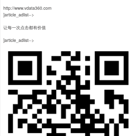
http://www.vdata360.com
]article_adlist-->
让每一次点击都有价值
]article_adlist-->