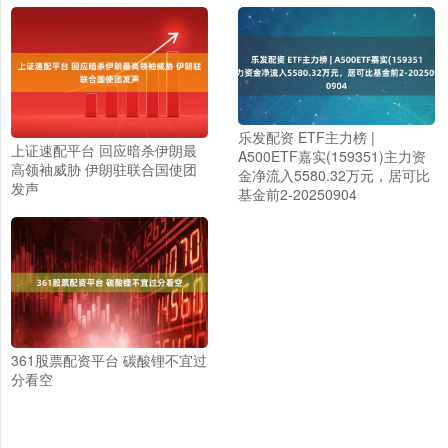
乐发配资 ETF主力榜 |
上证速配平台 回应暗杀伊朗最
A500ETF嘉实(159351)主力资
高领袖威胁 伊朗驻联合国使团
金净流入5580.32万元，居可比
发声
基金前2-20250904
361股票配资平台 碳酸锂不宜过
分看空