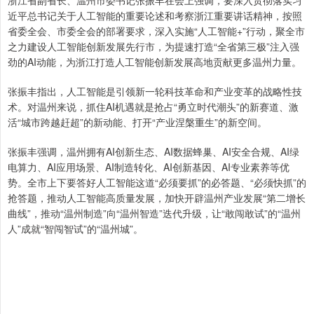
浙江省副省长、温州市委书记张振丰在会上强调，要深入贯彻落实习
近平总书记关于人工智能的重要论述和考察浙江重要讲话精神，按照
省委全会、市委全会的部署要求，深入实施“人工智能+”行动，聚全市
之力建设人工智能创新发展先行市，为提速打造“全省第三极”注入强
劲的AI动能，为浙江打造人工智能创新发展高地贡献更多温州力量。
张振丰指出，人工智能是引领新一轮科技革命和产业变革的战略性技
术。对温州来说，抓住AI机遇就是抢占“勇立时代潮头”的新赛道、激
活“城市跨越赶超”的新动能、打开“产业涅槃重生”的新空间。
张振丰强调，温州拥有AI创新生态、AI数据蜂巢、AI安全合规、AI绿
电算力、AI应用场景、AI制造转化、AI创新基因、AI专业素养等优
势。全市上下要答好人工智能这道“必须要抓”的必答题、“必须快抓”的
抢答题，推动人工智能高质量发展，加快开辟温州产业发展“第二增长
曲线”，推动“温州制造”向“温州智造”迭代升级，让“敢闯敢试”的“温州
人”成就“智闯智试”的“温州城”。