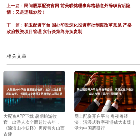
上一篇：
民间股票配资官网 前美联储理事库格勒意外辞职背后隐
情：又是违规炒股！
下一篇：
和玉配资平台 国办印发深化投资审批制度改革意见 严格
政府投资项目管理 实行决策终身负责制
相关文章
大配资APP下载 暑期旅游收
网上配资开户平台 粤夜粤经
官：出游人次全面超过去年，
济：沉浸式数字夜游成大市场｜
《浪浪山小妖怪》再度带火山西
活力中国调研行
古建