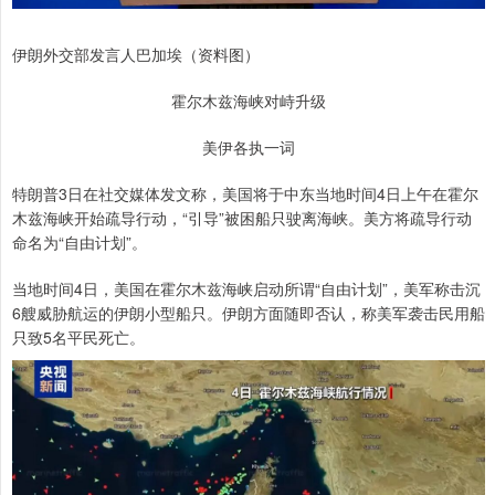
伊朗外交部发言人巴加埃（资料图）
霍尔木兹海峡对峙升级
美伊各执一词
特朗普3日在社交媒体发文称，美国将于中东当地时间4日上午在霍尔
木兹海峡开始疏导行动，“引导”被困船只驶离海峡。美方将疏导行动
命名为“自由计划”。
当地时间4日，美国在霍尔木兹海峡启动所谓“自由计划”，美军称击沉
6艘威胁航运的伊朗小型船只。伊朗方面随即否认，称美军袭击民用船
只致5名平民死亡。