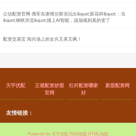
公信配资官网 俄军在谢维尔斯克玩出&quot;新花样&quot;：当
&quot;钢铁洪流&quot;撞上AI智能，战场规则真的变了
配资交易宝 阅兵场上的女兵又美又飒！
天宇优配
正规配资炒股
杠杆配资哪家
新股配资网
官网
好
友情链接：
Powered by
天宇优配
RSS地图
HTML地图