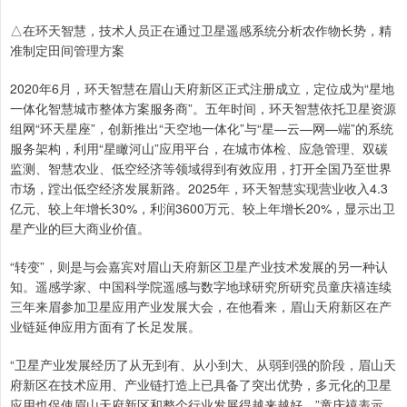
△在环天智慧，技术人员正在通过卫星遥感系统分析农作物长势，精
准制定田间管理方案
2020年6月，环天智慧在眉山天府新区正式注册成立，定位成为“星地
一体化智慧城市整体方案服务商”。五年时间，环天智慧依托卫星资源
组网“环天星座”，创新推出“天空地一体化”与“星—云—网—端”的系统
服务架构，利用“星瞰河山”应用平台，在城市体检、应急管理、双碳
监测、智慧农业、低空经济等领域得到有效应用，打开全国乃至世界
市场，蹚出低空经济发展新路。2025年，环天智慧实现营业收入4.3
亿元、较上年增长30%，利润3600万元、较上年增长20%，显示出卫
星产业的巨大商业价值。
“转变”，则是与会嘉宾对眉山天府新区卫星产业技术发展的另一种认
知。遥感学家、中国科学院遥感与数字地球研究所研究员童庆禧连续
三年来眉参加卫星应用产业发展大会，在他看来，眉山天府新区在产
业链延伸应用方面有了长足发展。
“卫星产业发展经历了从无到有、从小到大、从弱到强的阶段，眉山天
府新区在技术应用、产业链打造上已具备了突出优势，多元化的卫星
应用也促使眉山天府新区和整个行业发展得越来越好。”童庆禧表示。