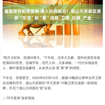
“明月几时有，把酒问青天。”千年前，北宋大文豪、眉州先贤苏东坡
把酒叩问苍穹。浩瀚宇宙，苍茫人间，几多神秘，一代代东坡故里
人，胸中激荡东坡豪情，从未停止追“星”逐“梦”的理想。
千年后，仰望星空。2022年8月和10月，随着10颗高分辨率光学卫星
先后顺利升空，眉山天府新区“环天星座”10颗卫星完成第一阶段组
网，开启了眉山天府新区“星”征程。
△“环天星座”发射现场