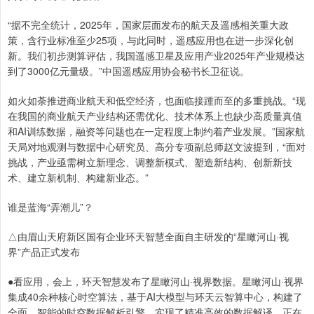
“据不完全统计，2025年，国家层面发布的航天及遥感相关重大政
策，含行业标准至少25项，与此同时，遥感应用也在进一步深化创
新。我们初步测算评估，我国遥感卫星及应用产业2025年产业规模达
到了3000亿元量级。”中国遥感应用协会秘书长卫征说。
如火如荼推进商业航天和低空经济，也面临接踵而至的多重挑战。“现
在我国的商业航天产业结构还需优化、技术体系上也缺少高质量真值
和AI训练数据，融资等问题也在一定程度上制约着产业发展。”国家航
天局对地观测与数据中心研究员、高分专项副总师赵文波提到，“面对
挑战，产业亟需树立新理念、调整新模式、塑造新结构、创新新技
术、建立新机制、构建新业态。”
谁是蓝海“弄潮儿”？
△由眉山天府新区国有企业环天智慧全面自主研发的“星瞰河山·视
界”产品正式发布
●看应用，会上，环天智慧发布了星瞰河山·视界数据。星瞰河山·视界
集成40余种核心时空算法，基于AI大模型与环天云智算中心，构建了
全面、智能的时空数据解析引擎，实现了精准高效的数据解译，正在