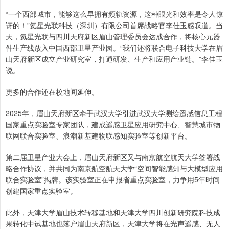
“一个西部城市，能够这么早拥有频轨资源，这种眼光和效率是令人惊
讶的！”氦星光联科技（深圳）有限公司首席战略官李佳玉感叹道。当
天，氦星光联与四川天府新区眉山管理委员会达成合作，将核心元器
件生产线放入中国西部卫星产业园。“我们还将联合电子科技大学在眉
山天府新区成立产业研究室，打通研发、生产和应用产业链。”李佳玉
说。
更多的合作还在校地间延伸。
2025年，眉山天府新区牵手武汉大学引进武汉大学测绘遥感信息工程
国家重点实验室专家团队，建成遥感卫星应用研究中心、智慧城市物
联网联合实验室、浪潮新基建物联感知实验室等创新平台。
第二届卫星产业大会上，眉山天府新区又与南京航空航天大学签署战
略合作协议，并共同为南京航空航天大学“空间智能感知与大模型应用
联合实验室”揭牌。该实验室正在申报省重点实验室，力争用5年时间
创建国家重点实验室。
此外，天津大学眉山技术转移基地和天津大学四川创新研究院科技成
果转化中试基地也落户眉山天府新区，天津大学将在光声遥感、无人