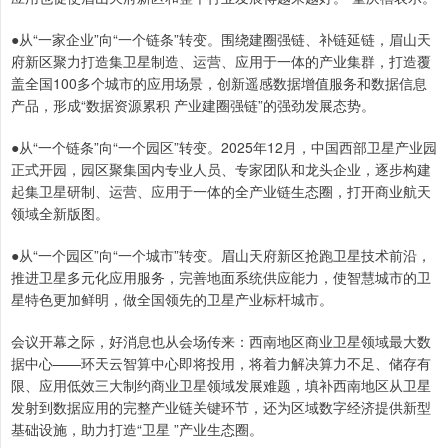
●从“一家企业”向“一个链条”转变。围绕建圈强链、补链延链，眉山天
府新区聚力打造集卫星制造、运营、应用于一体的产业集群，打造覆
盖全国100多个城市的应用场景，创新遥感数据增值服务和数据信息
产品，形成“数据资源累积 产业建圈强链”的强劲发展态势。
●从“一个链条”向“一个园区”转变。2025年12月，中国西部卫星产业园
正式开园，园区聚集国内专业人员、专家团队和龙头企业，逐步构建
起集卫星研制、运营、应用于一体的全产业链生态圈，打开商业航天
领域全新版图。
●从“一个园区”向“一个城市”转变。眉山天府新区抢跑卫星技术前沿，
推进卫星多元化应用服务，完善地面系统供应能力，使智慧城市的卫
星特色更加鲜明，做全国领先的卫星产业标杆城市。
会议开幕之际，好消息也从会场传来：西南地区商业卫星领域最大数
据中心——环天云智算中心即将投用，将着力解决算力不足、储存有
限、应用低效三大制约商业卫星领域发展难题，填补西南地区从卫星
发射到数据应用的完整产业链关键环节，还为区域数字经济提供新型
基础设施，助力打造“卫星 ”产业生态圈。