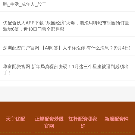
吗_生活_成年人_段子
优配合伙人APP下载 “乐园经济”火爆，泡泡玛特城市乐园预订量
激增6倍，近10日门票全部售罄
深圳配资门户官网 【AI问答】太平洋涨停 有什么消息？(9月4日)
华富配资官网 新年局势骤然变硬！1月这三个星座被逼到必须出
手！
天宇优配
正规配资炒股
杠杆配资哪家
新股配资网
官网
好