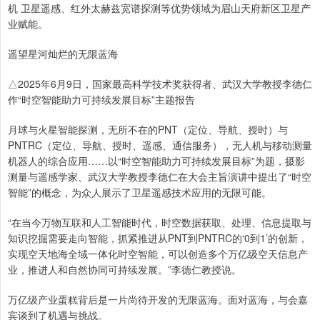
机 卫星遥感、红外太赫兹宽谱探测等优势领域为眉山天府新区卫星产
业赋能。
遥望星河灿烂的无限蓝海
△2025年6月9日，国家最高科学技术奖获得者、武汉大学教授李德仁
作“时空智能助力可持续发展目标”主题报告
月球与火星智能探测，无所不在的PNT（定位、导航、授时）与
PNTRC（定位、导航、授时、遥感、通信服务），无人机与移动测量
机器人的综合应用……以“时空智能助力可持续发展目标”为题，摄影
测量与遥感学家、武汉大学教授李德仁在大会主旨演讲中提出了“时空
智能”的概念，为众人展示了卫星遥感技术应用的无限可能。
“在当今万物互联和人工智能时代，时空数据获取、处理、信息提取与
知识挖掘需要走向智能，抓紧推进从PNT到PNTRC的‘0到1’的创新，
实现空天地海全域一体化时空智能，可以创造多个万亿级空天信息产
业，推进人和自然协同可持续发展。”李德仁教授说。
万亿级产业蛋糕背后是一片尚待开发的无限蓝海。面对蓝海，与会嘉
宾谈到了机遇与挑战。