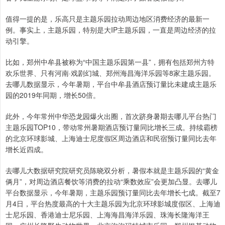
值得一提的是，乐高只是主题乐园拉动周边地区消费经济的最新一
例。事实上，主题乐园，特别是大IP主题乐园，一直是周边经济的拉
动引擎。
比如，郑州中牟县被称为“中国主题乐园第一县”，拥有包括郑州方特
欢乐世界、只有河南·戏剧幻城、郑州海昌海洋乐园等8家主题乐园。
去哪儿数据显示，今年暑期，平台中牟县酒店预订量比未建成主题乐
园的2019年同期，增长50倍。
此外，今年常州中华恐龙园爆火出圈，首次跻身暑期去哪儿平台热门
主题乐园TOP10，带动常州暑期酒店预订量同比增长三成。持续霸榜
的北京环球影城、上海迪士尼度假区周边酒店和民宿预订量同比去年
增长近四成。
去哪儿大数据研究院研究员陈晓双分析，暑假本就是主题乐园的“黄金
俩月”，对周边酒店餐饮等消费的拉动“乘数效应”会更加凸显。去哪儿
平台数据显示，今年暑期，主题乐园预订量同比去年增长七成。截至7
月4日，平台热度最高的十大主题乐园为北京环球影城度假区、上海迪
士尼乐园、香港迪士尼乐园、上海海昌海洋乐园、珠海长隆海洋王