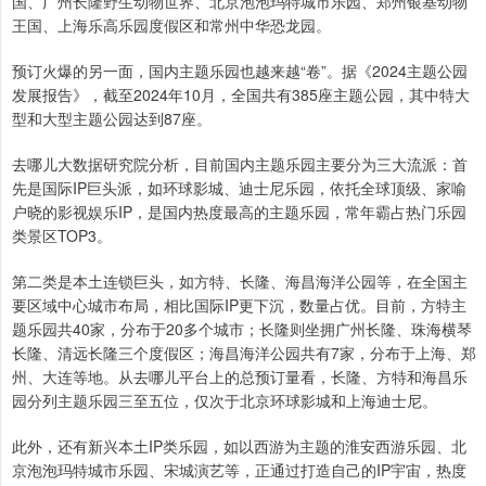
国、广州长隆野生动物世界、北京泡泡玛特城市乐园、郑州银基动物
王国、上海乐高乐园度假区和常州中华恐龙园。
预订火爆的另一面，国内主题乐园也越来越“卷”。据《2024主题公园
发展报告》，截至2024年10月，全国共有385座主题公园，其中特大
型和大型主题公园达到87座。
去哪儿大数据研究院分析，目前国内主题乐园主要分为三大流派：首
先是国际IP巨头派，如环球影城、迪士尼乐园，依托全球顶级、家喻
户晓的影视娱乐IP，是国内热度最高的主题乐园，常年霸占热门乐园
类景区TOP3。
第二类是本土连锁巨头，如方特、长隆、海昌海洋公园等，在全国主
要区域中心城市布局，相比国际IP更下沉，数量占优。目前，方特主
题乐园共40家，分布于20多个城市；长隆则坐拥广州长隆、珠海横琴
长隆、清远长隆三个度假区；海昌海洋公园共有7家，分布于上海、郑
州、大连等地。从去哪儿平台上的总预订量看，长隆、方特和海昌乐
园分列主题乐园三至五位，仅次于北京环球影城和上海迪士尼。
此外，还有新兴本土IP类乐园，如以西游为主题的淮安西游乐园、北
京泡泡玛特城市乐园、宋城演艺等，正通过打造自己的IP宇宙，热度