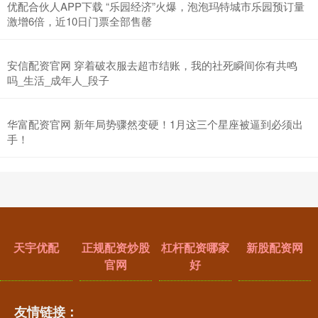
优配合伙人APP下载 “乐园经济”火爆，泡泡玛特城市乐园预订量
激增6倍，近10日门票全部售罄
安信配资官网 穿着破衣服去超市结账，我的社死瞬间你有共鸣
吗_生活_成年人_段子
华富配资官网 新年局势骤然变硬！1月这三个星座被逼到必须出
手！
天宇优配
正规配资炒股
杠杆配资哪家
新股配资网
官网
好
友情链接：