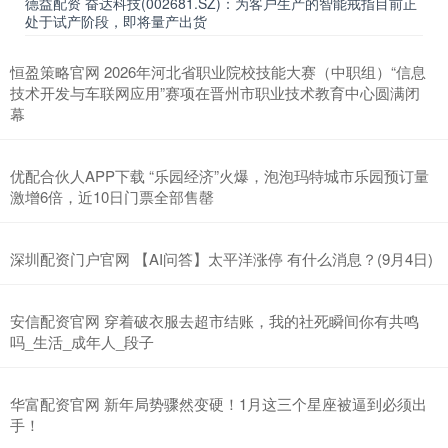
德益配资 奋达科技(002681.SZ)：为客户生产的智能戒指目前正
处于试产阶段，即将量产出货
恒盈策略官网 2026年河北省职业院校技能大赛（中职组）“信息
技术开发与车联网应用”赛项在晋州市职业技术教育中心圆满闭
幕
优配合伙人APP下载 “乐园经济”火爆，泡泡玛特城市乐园预订量
激增6倍，近10日门票全部售罄
深圳配资门户官网 【AI问答】太平洋涨停 有什么消息？(9月4日)
安信配资官网 穿着破衣服去超市结账，我的社死瞬间你有共鸣
吗_生活_成年人_段子
华富配资官网 新年局势骤然变硬！1月这三个星座被逼到必须出
手！