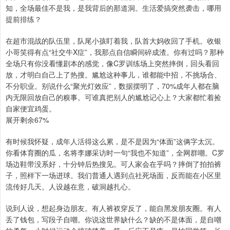
知，全场最佳不是我，是我背后的那道洞。生活爱搞突然袭击，哪用
提前排练？
在超市混战的队伍里，队尾小孩盯着我，队首大妈收回了手机。收银
小哥笑得有点“社交牛X症”，我那点自信瞬间碎成渣。你有过吗？那种
全场只有你没看懂剧本的感觉，像C罗训练场上突然摔倒，回头看回
放，才明白自己上了热搜。尴尬这种事儿，谁都能中招，不挑场合、
不分职业。别说什么“聚光灯效应”，数据摆明了，70%成年人都在脑
内无限回放自己的糗事。可谁真把别人的尴尬记心上？大家都忙着捡
自家便宜鸡蛋。
展开剩余67%
有时候我怀疑，成年人活得这么累，是不是因为“体面”这俩字太沉。
你看体育圈的瓜，名将李娜采访时一句“我也不知道”，全网群嘲。C罗
场边鞋带没系好，十分钟后热搜见。可人家会在乎吗？摔倒了拍拍裤
子，照样下一场进球。我们普通人遇到点社死场面，反而能在小区里
流传好几天。人设越在意，破洞越扎心。
说到人设，想起身边朋友。有人裤衩穿反了，能自黑发朋友圈。有人
丢了钱包，写段子自嘲。你说这世界缺什么？缺的不是体面，是自嘲