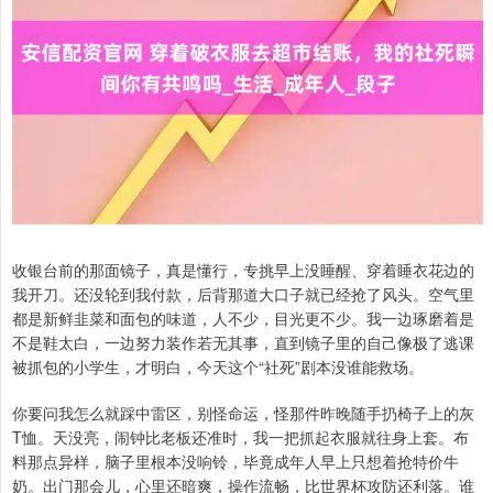
收银台前的那面镜子，真是懂行，专挑早上没睡醒、穿着睡衣花边的
我开刀。还没轮到我付款，后背那道大口子就已经抢了风头。空气里
都是新鲜韭菜和面包的味道，人不少，目光更不少。我一边琢磨着是
不是鞋太白，一边努力装作若无其事，直到镜子里的自己像极了逃课
被抓包的小学生，才明白，今天这个“社死”剧本没谁能救场。
你要问我怎么就踩中雷区，别怪命运，怪那件昨晚随手扔椅子上的灰
T恤。天没亮，闹钟比老板还准时，我一把抓起衣服就往身上套。布
料那点异样，脑子里根本没响铃，毕竟成年人早上只想着抢特价牛
奶。出门那会儿，心里还暗爽，操作流畅，比世界杯攻防还利落。谁