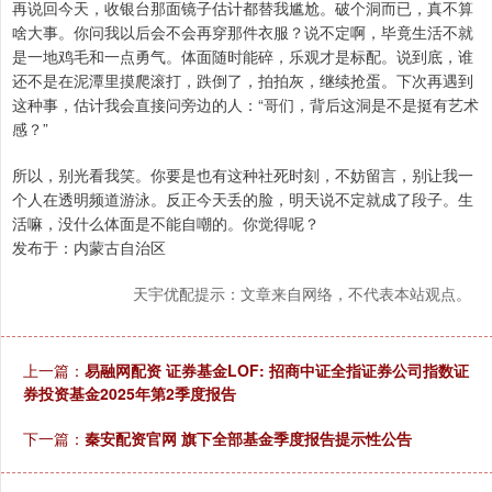
再说回今天，收银台那面镜子估计都替我尴尬。破个洞而已，真不算
啥大事。你问我以后会不会再穿那件衣服？说不定啊，毕竟生活不就
是一地鸡毛和一点勇气。体面随时能碎，乐观才是标配。说到底，谁
还不是在泥潭里摸爬滚打，跌倒了，拍拍灰，继续抢蛋。下次再遇到
这种事，估计我会直接问旁边的人：“哥们，背后这洞是不是挺有艺术
感？”
所以，别光看我笑。你要是也有这种社死时刻，不妨留言，别让我一
个人在透明频道游泳。反正今天丢的脸，明天说不定就成了段子。生
活嘛，没什么体面是不能自嘲的。你觉得呢？
发布于：内蒙古自治区
天宇优配提示：文章来自网络，不代表本站观点。
上一篇：
易融网配资 证券基金LOF: 招商中证全指证券公司指数证
券投资基金2025年第2季度报告
下一篇：
秦安配资官网 旗下全部基金季度报告提示性公告