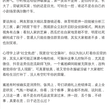
的勇气。小时候运动会摔破膝盖，第一反应不是疼，是怕同学笑。长
大了，背破洞买菜，怕的还是目光。可转念一想，谁还不是在自己的
小剧场里偶尔翻个车。
要说舆论，网友那放大镜比显微镜还毒。体育明星摔一跤能被分析三
天三夜，豪门明星下馆子，围观群众立刻开启职业侦探模式。网友的
视角有点像：看别人家的芝麻，西瓜烂在自家地里都不管。明星社死
瞬间成了段子，普通人只能在微信群里自嘲。其实大家都差不多，谁
也别笑谁。
心理学上讲“社交焦虑”，我更信“社交脑补”。你以为别人盯着你后背的
洞，其实人家可能正琢磨今晚吃啥。可脑补这事儿控制不住，尤其是
微信、抖音这类信息流刷得飞快。一个尴尬瞬间能被无限放大，连狗
都觉得你“丢人现眼”。可真要较真，谁又管你衣服破没破？大家都忙
着给生活打补丁，没人有空盯牢你的窟窿。
尴尬有时候确实是润滑剂。饭局上，哥们讲婚礼上抢错捧花，桌上全
是哄笑，气氛一秒破冰。你看，没个糗事，聚会都不热闹。说到底，
人活这一遭，谁不是在鸡毛蒜皮里滚过来。摔一跤、丢个脸，不碍
事，真要在意，日子还怎么过？