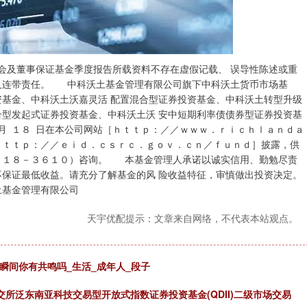
保证基金季度报告所载资料不存在虚假记载、 误导性陈述或重
及连带责任。 中科沃土基金管理有限公司旗下中科沃土货币市场基
资基金、中科沃土沃嘉灵活 配置混合型证券投资基金、中科沃土转型升级
合型发起式证券投资基金、中科沃土沃 安中短期利率债债券型证券投资基
７ 月 １８ 日在本公司网站［ｈｔｔｐ：／／ｗｗｗ．ｒｉｃｈｌａｎｄａ
ｈｔｔｐ：／／ｅｉｄ．ｃｓｒｃ．ｇｏｖ．ｃｎ／ｆｕｎｄ］披露，供
０１８－３６１０）咨询。 本基金管理人承诺以诚实信用、勤勉尽责
不保证最低收益。请充分了解基金的风 险收益特征，审慎做出投资决定。
理有限公司
天宇优配提示：文章来自网络，不代表本站观点。
瞬间你有共鸣吗_生活_成年人_段子
交所泛东南亚科技交易型开放式指数证券投资基金(QDII)二级市场交易