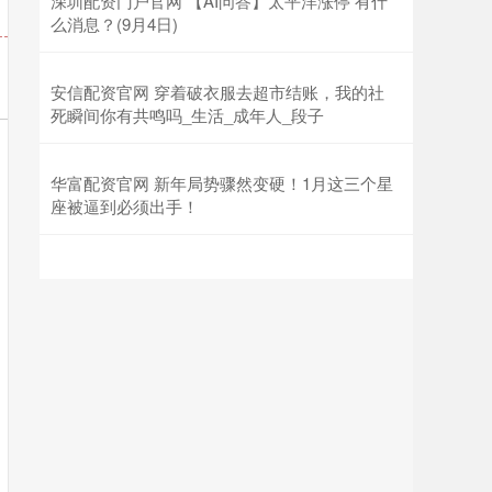
深圳配资门户官网 【AI问答】太平洋涨停 有什
么消息？(9月4日)
安信配资官网 穿着破衣服去超市结账，我的社
死瞬间你有共鸣吗_生活_成年人_段子
华富配资官网 新年局势骤然变硬！1月这三个星
座被逼到必须出手！