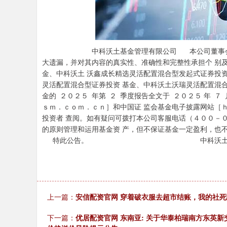
中科沃土基金管理有限公司 本公司董事会及董事
大遗漏，并对其内容的真实性、准确性和完整性承担个 别
金、中科沃土 沃鑫成长精选灵活配置混合型发起式证券投
灵活配置混合型证券投资 基金、中科沃土沃瑞灵活配置混
金的 ２０２５ 年第 ２ 季度报告全文于 ２０２５ 年 
ｓｍ．ｃｏｍ．ｃｎ］和中国证 监会基金电子披露网站［
投资者 查阅。如有疑问可拨打本公司客服电话（４００－
的原则管理和运用基金资 产，但不保证基金一定盈利，也
特此公告。 中科沃土基金管
上一篇：
安信配资官网 穿着破衣服去超市结账，我的社死
下一篇：
优居配资官网 东南亚: 关于华泰柏瑞南方东英新