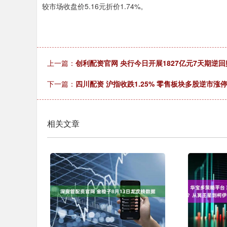
较市场收盘价5.16元折价1.74%。
上一篇：
创利配资官网 央行今日开展1827亿元7天期逆
下一篇：
四川配资 沪指收跌1.25% 零售板块多股逆市涨
相关文章