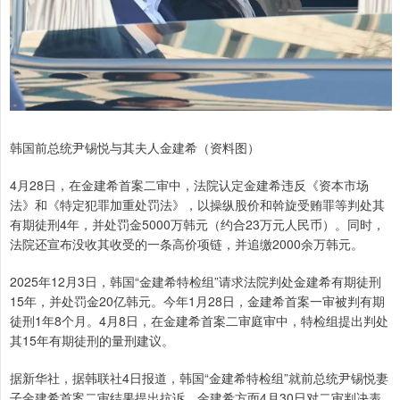
韩国前总统尹锡悦与其夫人金建希（资料图）
4月28日，在金建希首案二审中，法院认定金建希违反《资本市场
法》和《特定犯罪加重处罚法》，以操纵股价和斡旋受贿罪等判处其
有期徒刑4年，并处罚金5000万韩元（约合23万元人民币）。同时，
法院还宣布没收其收受的一条高价项链，并追缴2000余万韩元。
2025年12月3日，韩国“金建希特检组”请求法院判处金建希有期徒刑
15年，并处罚金20亿韩元。今年1月28日，金建希首案一审被判有期
徒刑1年8个月。4月8日，在金建希首案二审庭审中，特检组提出判处
其15年有期徒刑的量刑建议。
据新华社，据韩联社4日报道，韩国“金建希特检组”就前总统尹锡悦妻
子金建希首案二审结果提出抗诉。金建希方面4月30日对二审判决表