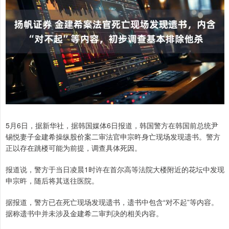
5月6日，据新华社，据韩国媒体6日报道，韩国警方在韩国前总统尹
锡悦妻子金建希操纵股价案二审法官申宗旿身亡现场发现遗书。警方
正以存在跳楼可能为前提，调查具体死因。
报道说，警方于当日凌晨1时许在首尔高等法院大楼附近的花坛中发现
申宗旿，随后将其送往医院。
据报道，警方已在死亡现场发现遗书，遗书中包含“对不起”等内容。
据称遗书中并未涉及金建希二审判决的相关内容。