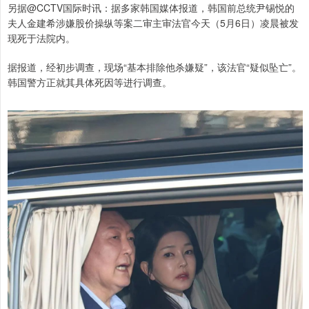
另据@CCTV国际时讯：据多家韩国媒体报道，韩国前总统尹锡悦的
夫人金建希涉嫌股价操纵等案二审主审法官今天（5月6日）凌晨被发
现死于法院内。
据报道，经初步调查，现场“基本排除他杀嫌疑”，该法官“疑似坠亡”。
韩国警方正就其具体死因等进行调查。