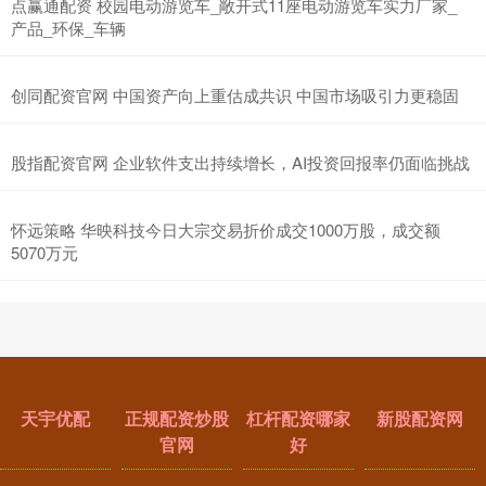
点赢通配资 校园电动游览车_敞开式11座电动游览车实力厂家_
产品_环保_车辆
创同配资官网 中国资产向上重估成共识 中国市场吸引力更稳固
股指配资官网 企业软件支出持续增长，AI投资回报率仍面临挑战
怀远策略 华映科技今日大宗交易折价成交1000万股，成交额
5070万元
天宇优配
正规配资炒股
杠杆配资哪家
新股配资网
官网
好