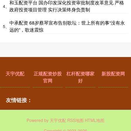
和玉配资平台 国办印发深化投资审批制度改革意见 严格
4、
政府投资项目管理 实行决策终身负责制
中承配资 68岁蔡琴宣布告别歌坛：世上所有的事“没有永
5、
远的”，歌迷震惊
天宇优配
正规配资炒股
杠杆配资哪家
新股配资网
官网
好
友情链接：
Powered by
天宇优配
RSS地图
HTML地图
Copyright
© 2023-2026