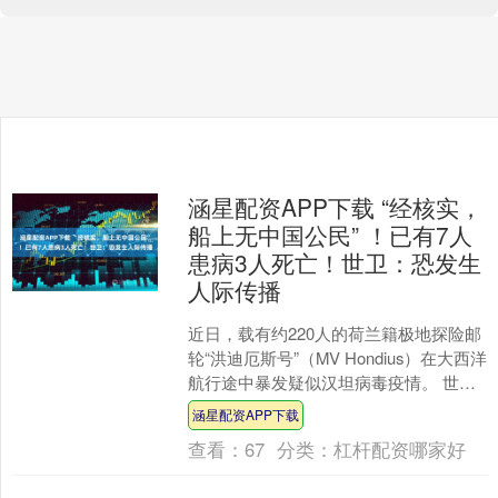
涵星配资APP下载 “经核实，
船上无中国公民” ！已有7人
患病3人死亡！世卫：恐发生
人际传播
近日，载有约220人的荷兰籍极地探险邮
轮“洪迪厄斯号”（MV Hondius）在大西洋
航行途中暴发疑似汉坦病毒疫情。 世界
卫生组织5月5日表示，目前推测有乘客
涵星配资APP下载
可....
查看：
67
分类：
杠杆配资哪家好