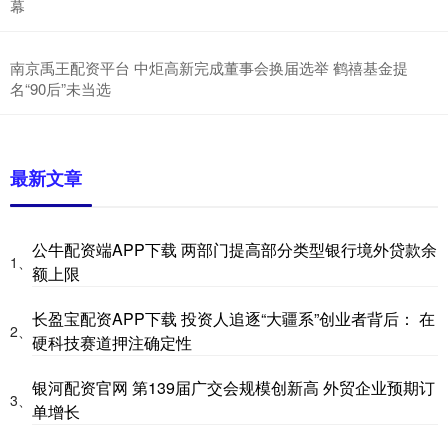
幕
南京禹王配资平台 中炬高新完成董事会换届选举 鹤禧基金提
名“90后”未当选
最新文章
公牛配资端APP下载 两部门提高部分类型银行境外贷款余
1、
额上限
长盈宝配资APP下载 投资人追逐“大疆系”创业者背后： 在
2、
硬科技赛道押注确定性
银河配资官网 第139届广交会规模创新高 外贸企业预期订
3、
单增长