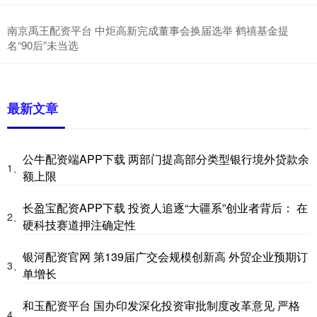
南京禹王配资平台 中炬高新完成董事会换届选举 鹤禧基金提
名“90后”未当选
最新文章
公牛配资端APP下载 两部门提高部分类型银行境外贷款余
1、
额上限
长盈宝配资APP下载 投资人追逐“大疆系”创业者背后： 在
2、
硬科技赛道押注确定性
银河配资官网 第139届广交会规模创新高 外贸企业预期订
3、
单增长
和玉配资平台 国办印发深化投资审批制度改革意见 严格
4、