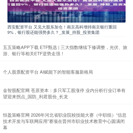
西安配资平台 又见大股东加仓！南京高科增持南京银行重回
9%，银行股还能强势多久？_发展_持股_投资集团
五五策略APP下载 ETF甄选 | 三大指数继续下修调整，光伏、旅
游、银行等相关ETF逆势走强！
个人股票配资平台 AI赋能下的智能客服新格局
金智股配官网 苍原资本：多只军工股涨停 业内分析行业订单有
望迎来拐点_国防_利君股份_长龙
恒盈策略官网 2026年河北省职业院校技能大赛（中职组）“信息
技术开发与车联网应用”赛项在晋州市职业技术教育中心圆满闭
幕