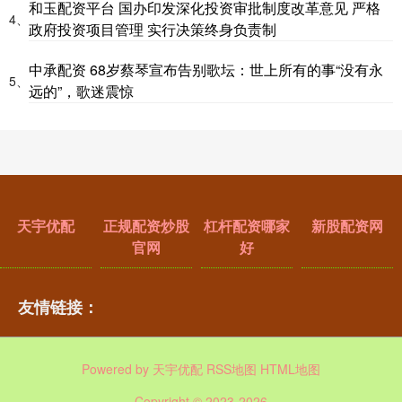
和玉配资平台 国办印发深化投资审批制度改革意见 严格
4、
政府投资项目管理 实行决策终身负责制
中承配资 68岁蔡琴宣布告别歌坛：世上所有的事“没有永
5、
远的”，歌迷震惊
天宇优配
正规配资炒股
杠杆配资哪家
新股配资网
官网
好
友情链接：
Powered by
天宇优配
RSS地图
HTML地图
Copyright
© 2023-2026