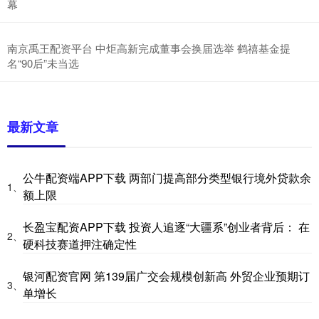
幕
南京禹王配资平台 中炬高新完成董事会换届选举 鹤禧基金提
名“90后”未当选
最新文章
公牛配资端APP下载 两部门提高部分类型银行境外贷款余
1、
额上限
长盈宝配资APP下载 投资人追逐“大疆系”创业者背后： 在
2、
硬科技赛道押注确定性
银河配资官网 第139届广交会规模创新高 外贸企业预期订
3、
单增长