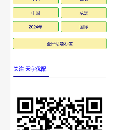
中国
成远
2024年
国际
全部话题标签
关注 天宇优配