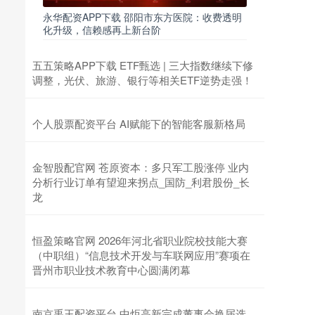
永华配资APP下载 邵阳市东方医院：收费透明
化升级，信赖感再上新台阶
五五策略APP下载 ETF甄选 | 三大指数继续下修
调整，光伏、旅游、银行等相关ETF逆势走强！
个人股票配资平台 AI赋能下的智能客服新格局
金智股配官网 苍原资本：多只军工股涨停 业内
分析行业订单有望迎来拐点_国防_利君股份_长
龙
恒盈策略官网 2026年河北省职业院校技能大赛
（中职组）“信息技术开发与车联网应用”赛项在
晋州市职业技术教育中心圆满闭幕
南京禹王配资平台 中炬高新完成董事会换届选