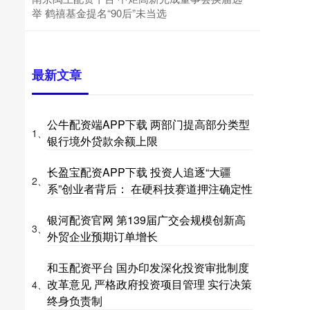
举 鹤禧基金提名“90后”未当选
最新文章
公牛配资端APP下载 两部门提高部分类型
1、
银行境外贷款余额上限
长盈宝配资APP下载 投资人追逐“大疆
2、
系”创业者背后： 在硬科技赛道押注确定性
银河配资官网 第139届广交会规模创新高
3、
外贸企业预期订单增长
和玉配资平台 国办印发深化投资审批制度
改革意见 严格政府投资项目管理 实行决策
4、
终身负责制