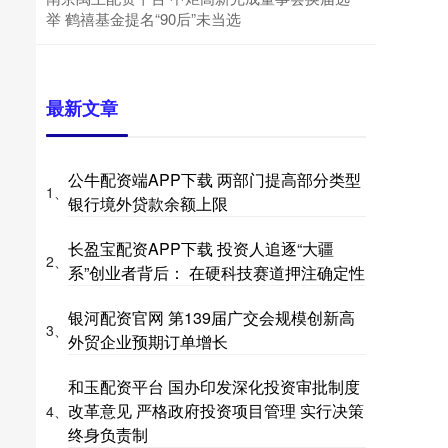
举 鹤禧基金提名“90后”未当选
最新文章
公牛配资端APP下载 两部门提高部分类型
1、
银行境外贷款余额上限
长盈宝配资APP下载 投资人追逐“大疆
2、
系”创业者背后： 在硬科技赛道押注确定性
银河配资官网 第139届广交会规模创新高
3、
外贸企业预期订单增长
和玉配资平台 国办印发深化投资审批制度
改革意见 严格政府投资项目管理 实行决策
4、
终身负责制