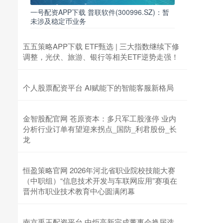
一号配资APP下载 普联软件(300996.SZ)：暂
未涉及稳定币业务
五五策略APP下载 ETF甄选 | 三大指数继续下修
调整，光伏、旅游、银行等相关ETF逆势走强！
个人股票配资平台 AI赋能下的智能客服新格局
金智股配官网 苍原资本：多只军工股涨停 业内
分析行业订单有望迎来拐点_国防_利君股份_长
龙
恒盈策略官网 2026年河北省职业院校技能大赛
（中职组）“信息技术开发与车联网应用”赛项在
晋州市职业技术教育中心圆满闭幕
南京禹王配资平台 中炬高新完成董事会换届选