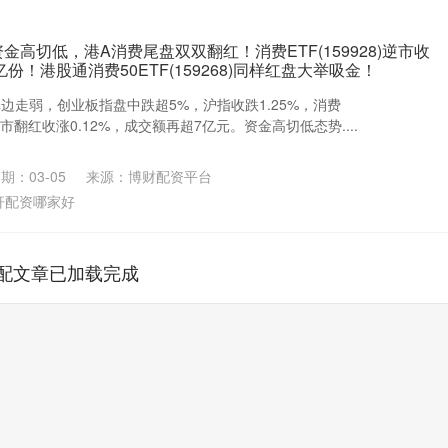
资金高切低，港A消费尾盘双双翻红！消费ETF(159928)逆市收
份！港股通消费50ETF(159268)同样红盘大举吸金！
单边走弱，创业板指盘中跌超5%，沪指收跌1.25%，消费
盘逆市翻红收涨0.12%，成交额再超7亿元。资金高切低态势....
期：03-05
来源：博财配资平台
杆配资哪家好
配文章已加载完成