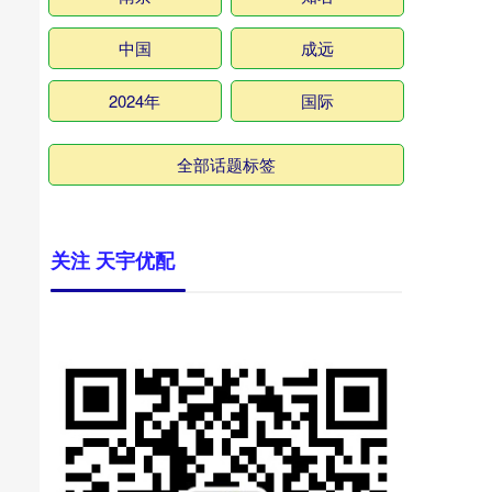
中国
成远
2024年
国际
全部话题标签
关注 天宇优配