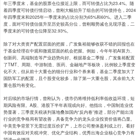
年三季度末，基金的股票仓位接近上限，而可转债占比为23.4%。随
着四季度可转债行情启动，曾刚大幅抬升了组合的可转债持仓，2024
年四季度末和2025年一季度末的占比分别为65%和60%。进入二季
度，面对可转债估值升至历史较高分位，曾刚顺势减仓兑现浮盈，二
季度末的可转债仓位降至32.93%。
除了对大类资产配置层面的把握，广发集裕能够收获不错的回报也在
于基金经理在中观和微观层面的机会把握。例如，今年年初AI算力、
创新药、高端制造等产业趋势向好。根据基金二季报，广发集裕配置
了TMT、周期、中游制造、医药、金融地产等板块，比例较上季度变
化不大，但从前十大重仓的细分行业和个券来看，基金二季度加大了
国防军工的配置，且个股变化较多，除了第一大重仓股，其余前九大
重仓股均有变化。
对后续的市场行情，曾刚认为，债市仍将维持低利率低收益环境，短
期风险有限。A股、港股下半年表现或向好。他指出，中国制造业优
势显著，三季度关税谈判落地叠加国内“反内卷”推进，部分产能出清
行业的竞争格局有望改善，具备竞争力的龙头企业投资价值将凸显。
中美竞争背景下无需过度压价扩产，上市公司整体盈利或上行。看好
中国有效应对关税冲突、优化产业结构，优秀出海企业核心竞争力有
望进一步增强。