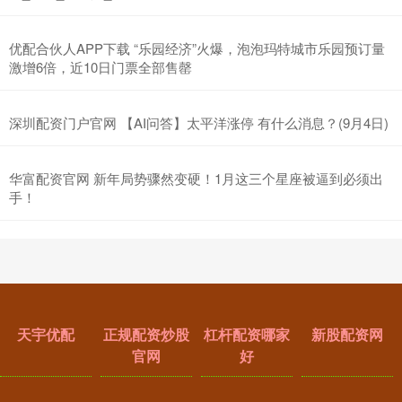
优配合伙人APP下载 “乐园经济”火爆，泡泡玛特城市乐园预订量
激增6倍，近10日门票全部售罄
深圳配资门户官网 【AI问答】太平洋涨停 有什么消息？(9月4日)
华富配资官网 新年局势骤然变硬！1月这三个星座被逼到必须出
手！
天宇优配
正规配资炒股
杠杆配资哪家
新股配资网
官网
好