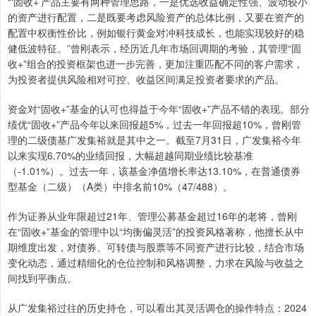
“‘固收+’产品主要有两种管理思路，一是优选收益确定性强、波动较小
的资产进行配置，二是既要考虑风险资产的总体比例，又要在资产的
配置中权衡性价比，例如银行黄金对冲科技成长，也能实现较好的稳
健低波特征。”曾刚表示，经历近几年市场回调期的考验，其管理“固
收+”组合的投资框架也进一步完善，更加注重匹配不同的客户需求，
为投资者提供风险相对可控、收益区间满足投资者要求的产品。
资金对“固收+”基金的认可也得益于今年“固收+”产品不错的表现。部分
绩优“固收+”产品今年以来回报超5%，过去一年回报超10%，曾刚管
理的二级债基广发集裕就是其中之一。截至7月31日，广发集裕今年
以来实现6.70%的业绩回报，大幅超越同期业绩比较基准
（-1.01%）。过去一年，该基金净值增长率达13.10%，在普通债券
型基金（二级）（A类）中排名前10%（47/488）。
作为证券从业年限超过21年、管理公募基金超过16年的老将，曾刚
在“固收+”基金的管理中以“均衡偏灵活”的投资风格著称，他擅长从中
期维度出发，对债券、可转债与股票等不同资产进行比较，结合市场
变化动态，通过精细化的仓位控制和风格调整，力求在风险与收益之
间找到平衡点。
从广发集裕过往的历史持仓，可以看出其灵活调仓的操作特点：2024