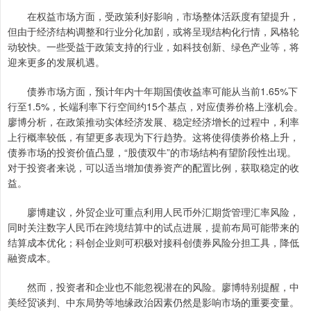
在权益市场方面，受政策利好影响，市场整体活跃度有望提升，
但由于经济结构调整和行业分化加剧，或将呈现结构化行情，风格轮
动较快。一些受益于政策支持的行业，如科技创新、绿色产业等，将
迎来更多的发展机遇。
债券市场方面，预计年内十年期国债收益率可能从当前1.65%下
行至1.5%，长端利率下行空间约15个基点，对应债券价格上涨机会。
廖博分析，在政策推动实体经济发展、稳定经济增长的过程中，利率
上行概率较低，有望更多表现为下行趋势。这将使得债券价格上升，
债券市场的投资价值凸显，“股债双牛”的市场结构有望阶段性出现。
对于投资者来说，可以适当增加债券资产的配置比例，获取稳定的收
益。
廖博建议，外贸企业可重点利用人民币外汇期货管理汇率风险，
同时关注数字人民币在跨境结算中的试点进展，提前布局可能带来的
结算成本优化；科创企业则可积极对接科创债券风险分担工具，降低
融资成本。
然而，投资者和企业也不能忽视潜在的风险。廖博特别提醒，中
美经贸谈判、中东局势等地缘政治因素仍然是影响市场的重要变量。