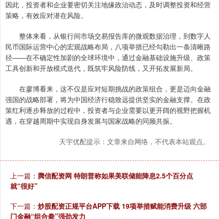
因此，投资者和企业要密切关注地缘政治动态，及时调整投资和经营
策略，有效应对潜在风险。
整体来看，从银行间市场交易报告库的微观数据治理，到数字人
民币国际运营中心的宏观战略布局，八项举措已经勾勒出一条清晰路
径——在不确定性加剧的全球环境中，通过金融基础设施升级、政策
工具创新和开放模式迭代，既筑牢风险防线，又开拓发展新局。
在廖博看来，这不仅是应对短期挑战的政策组合，更是迈向金融
强国的战略部署，将为中国经济行稳致远提供坚实的金融支撑。在政
策红利逐步释放的过程中，投资者与企业需要以更开阔的视野把握机
遇，在穿越周期中实现自身发展与国家战略的同频共振。
天宇优配提示：文章来自网络，不代表本站观点。
上一篇：
腾信配资网 特朗普称如果美联储能降息2.5个百分点
就“很好”
下一篇：
炒股配资正规平台APP下载 19项举措赋能消费升级 六部
门金融“组合拳”强劲发力