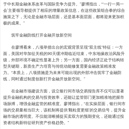
于中长期金融体系改革与国际竞争力提升。”廖博指出，“‘一行一局一
会’主要领导都提供了相应的增量政策信息，在这些政策组合拳的综合
施策之下，无论是金融市场层面，还是基本面层面，都将迎来更加积
极的成果。”
筑牢金融防线打开金融开放新空间
在廖博看来，八项举措出台的宏观背景呈现“双主线”特征：一方
面，美国对华加征关税的90天缓冲期临近结束，中东地缘政治风险升
级，外部环境不确定性显著上升；另一方面，国内经济正处于结构转
型关键期，新质生产力培育与传统动能修复需要金融政策精准发
力。“本质上，八项措施是为未来可能出现的外部冲击筑牢了金融防
线，同时通过制度创新打开金融开放新空间。”
在金融市场建设方面，设立银行间市场交易报告库不仅可以显著
提升金融机构的交易与投资效率，还能让监管部门更加精准地把握市
场脉搏，增强金融监管的精准度。廖博指出，“在实操层面，银行间市
场的交易量相当巨大，该机制将提供‘颗粒度更细’的交易信号，提升金
融市场的透明度。不仅能清晰捕捉买卖双方的预期变化，还能通过投
资者结构新特征研判资产价格趋势。”