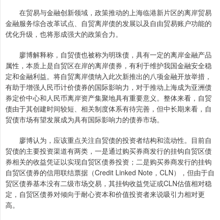
在贸易与金融创新领域，政策推动的上海临港新片区的离岸贸易
金融服务综合改革试点、自贸离岸债的发展以及自由贸易账户功能的
优化升级，也将形成强大的政策合力。
廖博解释称，自贸债也被称为明珠债，具有一定的离岸金融产品
属性，本质上是自贸区在岸的离岸债券，有利于维护我国金融安全稳
定和金融利益。将自贸离岸债纳入此次新推出的八项金融开放举措，
有助于增强人民币计价债券的国际影响力，对于推动上海成为亚洲债
券定价中心和人民币离岸资产集聚地具有重要意义。整体来看，自贸
债由于其创建时间较短、相关制度体系有待完善，但中长期来看，自
贸债市场有望发展成为具有国际影响力的债券市场。
廖博认为，应该重点关注自贸债的投资者结构和流动性。目前自
贸债的主要投资渠道有两类，一是通过购买券商发行的挂钩自贸区债
券相关的收益凭证以实现自贸区债券投资；二是购买券商发行的挂钩
自贸区债券的信用联结票据（Credit Linked Note，CLN），但由于自
贸区债券基本没有二级市场交易，其挂钩收益凭证或CLN估值相对稳
定，自贸区债券对倾向于耐心资本和价值投资者来说吸引力相对更
高。