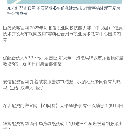
东方红配资官网 基石药业-B午前涨近5% 执行董事杨建新再度增
持公司股份
恒盈策略官网 2026年河北省职业院校技能大赛（中职组）“信息
技术开发与车联网应用”赛项在晋州市职业技术教育中心圆满闭
幕
优配合伙人APP下载 “乐园经济”火爆，泡泡玛特城市乐园预订量
激增6倍，近10日门票全部售罄
安信配资官网 穿着破衣服去超市结账，我的社死瞬间你有共鸣
吗_生活_成年人_段子
深圳配资门户官网 【AI问答】太平洋涨停 有什么消息？(9月4日)
华富配资官网 新年局势骤然变硬！1月这三个星座被逼到必须出