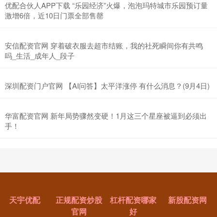
优配合伙人APP下载 “乐园经济”火爆，泡泡玛特城市乐园预订量
激增6倍，近10日门票全部售罄
安信配资官网 穿着破衣服去超市结账，我的社死瞬间你有共鸣
吗_生活_成年人_段子
深圳配资门户官网 【AI问答】太平洋涨停 有什么消息？(9月4日)
华富配资官网 新年局势骤然变硬！1月这三个星座被逼到必须出
手！
天宇优配
正规配资炒股
杠杆配资哪家
新股配资网
官网
好