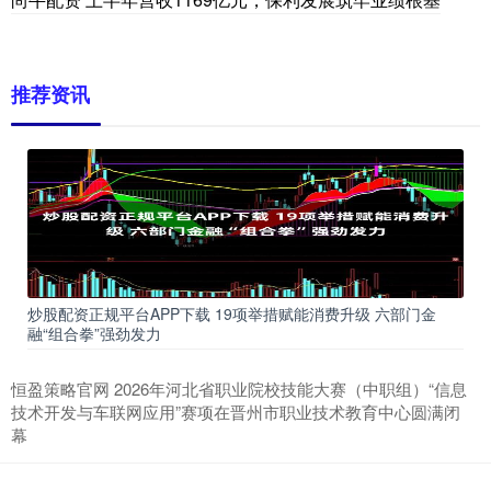
推荐资讯
炒股配资正规平台APP下载 19项举措赋能消费升级 六部门金
融“组合拳”强劲发力
恒盈策略官网 2026年河北省职业院校技能大赛（中职组）“信息
技术开发与车联网应用”赛项在晋州市职业技术教育中心圆满闭
幕