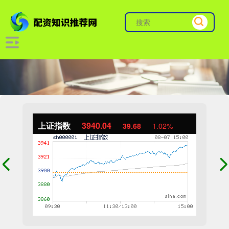
上证指数
3940.04
39.68
1.02%