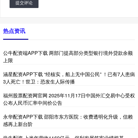
提交评论
热点资讯
公牛配资端APP下载 两部门提高部分类型银行境外贷款余额
上限
涵星配资APP下载 “经核实，船上无中国公民” ！已有7人患病
3人死亡！世卫：恐发生人际传播
福州股票配资网官网 2025年11月17日中国外汇交易中心受权
公布人民币汇率中间价公告
永华配资APP下载 邵阳市东方医院：收费透明化升级，信赖
感再上新台阶
尚牛配资 上半年营收1169亿元，保利发展筑牢业绩根基