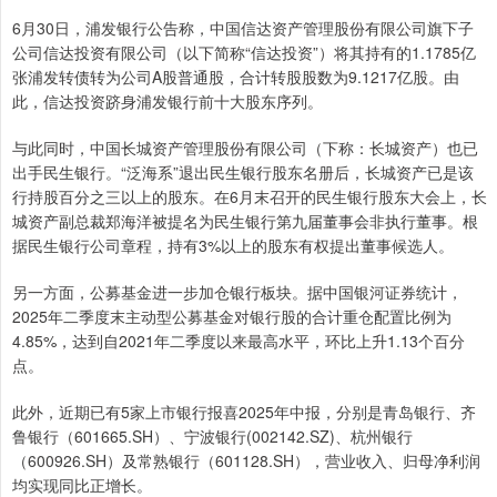
6月30日，浦发银行公告称，中国信达资产管理股份有限公司旗下子
公司信达投资有限公司（以下简称“信达投资”）将其持有的1.1785亿
张浦发转债转为公司A股普通股，合计转股股数为9.1217亿股。由
此，信达投资跻身浦发银行前十大股东序列。
与此同时，中国长城资产管理股份有限公司（下称：长城资产）也已
出手民生银行。“泛海系”退出民生银行股东名册后，长城资产已是该
行持股百分之三以上的股东。在6月末召开的民生银行股东大会上，长
城资产副总裁郑海洋被提名为民生银行第九届董事会非执行董事。根
据民生银行公司章程，持有3%以上的股东有权提出董事候选人。
另一方面，公募基金进一步加仓银行板块。据中国银河证券统计，
2025年二季度末主动型公募基金对银行股的合计重仓配置比例为
4.85%，达到自2021年二季度以来最高水平，环比上升1.13个百分
点。
此外，近期已有5家上市银行报喜2025年中报，分别是青岛银行、齐
鲁银行（601665.SH）、宁波银行(002142.SZ)、杭州银行
（600926.SH）及常熟银行（601128.SH），营业收入、归母净利润
均实现同比正增长。