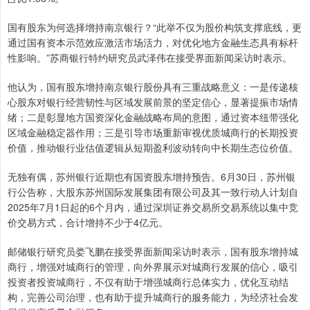
国有股东为何选择增持南京银行？“此举不仅为股价构筑支撑底线，更
通过国有资本示范效应激活市场活力，对优化地方金融生态具有标杆
性影响。”苏商银行特约研究员武泽伟在接受界面新闻采访时表示。
他认为，国有股东增持南京银行股份具有三重战略意义：一是传递核
心股东对银行经营韧性与区域发展前景的坚定信心，显著提振市场情
绪；二是彰显地方国资深化金融战略布局的意图，通过资本纽带强化
区域金融稳定器作用；三是引导市场重新审视优质城商行的长期投资
价值，推动银行业估值逻辑从短期盈利波动转向中长期生态位价值。
无独有偶，苏州银行近期也有国资股东增持预告。6月30日，苏州银
行公告称，大股东苏州国际发展集团有限公司及其一致行动人计划自
2025年7月1日起的6个月内，通过深圳证券交易所交易系统以集中竞
价交易方式，合计增持不少于4亿元。
邮储银行研究员娄飞鹏在接受界面新闻采访时表示，国有股东增持城
商行，增强对城商行的管理，向外界展示对城商行发展的信心，吸引
投资者投资城商行，不仅有助于增强城商行总体实力，优化互动结
构，完善公司治理，也有助于提升城商行的服务能力，为经济社会发