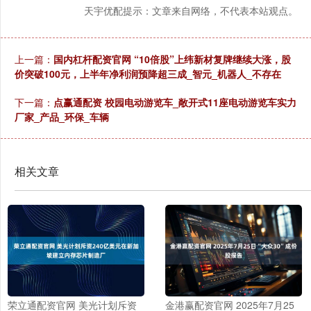
天宇优配提示：文章来自网络，不代表本站观点。
上一篇：
国内杠杆配资官网 “10倍股”上纬新材复牌继续大涨，股
价突破100元，上半年净利润预降超三成_智元_机器人_不存在
下一篇：
点赢通配资 校园电动游览车_敞开式11座电动游览车实力
厂家_产品_环保_车辆
相关文章
荣立通配资官网 美光计划斥资
金港赢配资官网 2025年7月25