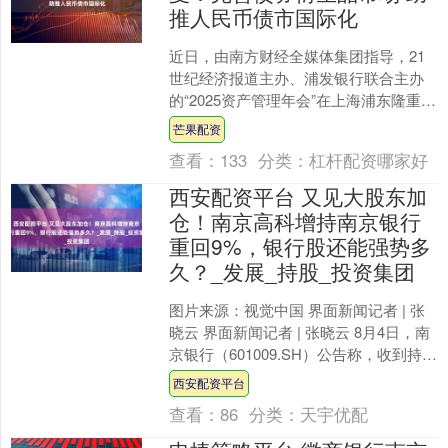
推人民币债市国际化
近日，由南方财经全媒体集团指导，21
世纪经济报道主办、浦发银行联合主办
的“2025资产管理年会”在上海浦东隆重举
办。新开发银行融资与资金管理局局长
芒果配资
金中夏受邀出席....
查看：
133
分类：
杠杆配资哪家好
西安配资平台 又见大股东加
仓！南京高科增持南京银行
重回9%，银行股还能强势多
久？_发展_持股_投资集团
图片来源：视觉中国 界面新闻记者 | 张
晓云 界面新闻记者 | 张晓云 8月4日，南
京银行（601009.SH）公告称，收到持股
5%以上股东南京高科（60006....
西安配资平台
查看：
86
分类：
天宇优配