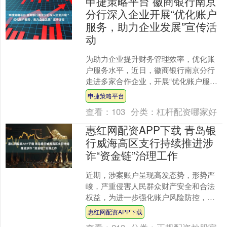
申捷策略平台 徽商银行南京
分行深入企业开展“优化账户
服务，助力企业发展”宣传活
动
为助力企业提升财务管理效率，优化账
户服务水平，近日，徽商银行南京分行
走进多家合作企业，开展“优化账户服
务，助力企业发展”主题宣传活动，向企
申捷策略平台
业员工普及账户管理知识....
查看：
103
分类：
杠杆配资哪家好
惠红网配资APP下载 青岛银
行威海高区支行持续推进涉
诈“资金链”治理工作
近期，涉案账户呈现高发态势，形势严
峻，严重侵害人民群众财产安全和合法
权益，为进一步强化账户风险防控，提
升涉案账户治理工作质量，青岛银行威
惠红网配资APP下载
海高区支行主动担当、积极....