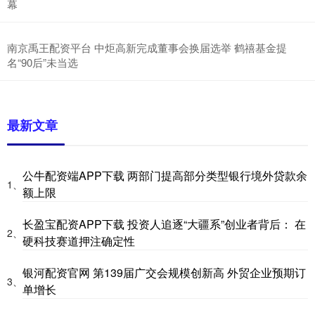
幕
南京禹王配资平台 中炬高新完成董事会换届选举 鹤禧基金提
名“90后”未当选
最新文章
公牛配资端APP下载 两部门提高部分类型银行境外贷款余
1、
额上限
长盈宝配资APP下载 投资人追逐“大疆系”创业者背后： 在
2、
硬科技赛道押注确定性
银河配资官网 第139届广交会规模创新高 外贸企业预期订
3、
单增长