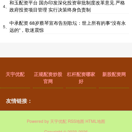
和玉配资平台 国办印发深化投资审批制度改革意见 严格
4、
政府投资项目管理 实行决策终身负责制
中承配资 68岁蔡琴宣布告别歌坛：世上所有的事“没有永
5、
远的”，歌迷震惊
天宇优配
正规配资炒股
杠杆配资哪家
新股配资网
官网
好
友情链接：
Powered by
天宇优配
RSS地图
HTML地图
Copyright
© 2023-2026