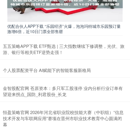
优配合伙人APP下载 “乐园经济”火爆，泡泡玛特城市乐园预订量
激增6倍，近10日门票全部售罄
五五策略APP下载 ETF甄选 | 三大指数继续下修调整，光伏、旅
游、银行等相关ETF逆势走强！
个人股票配资平台 AI赋能下的智能客服新格局
金智股配官网 苍原资本：多只军工股涨停 业内分析行业订单有
望迎来拐点_国防_利君股份_长龙
恒盈策略官网 2026年河北省职业院校技能大赛（中职组）“信息
技术开发与车联网应用”赛项在晋州市职业技术教育中心圆满闭
幕