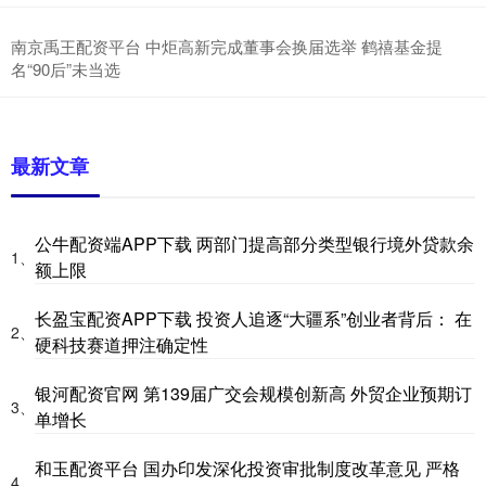
南京禹王配资平台 中炬高新完成董事会换届选举 鹤禧基金提
名“90后”未当选
最新文章
公牛配资端APP下载 两部门提高部分类型银行境外贷款余
1、
额上限
长盈宝配资APP下载 投资人追逐“大疆系”创业者背后： 在
2、
硬科技赛道押注确定性
银河配资官网 第139届广交会规模创新高 外贸企业预期订
3、
单增长
和玉配资平台 国办印发深化投资审批制度改革意见 严格
4、