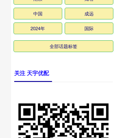
中国
成远
2024年
国际
全部话题标签
关注 天宇优配