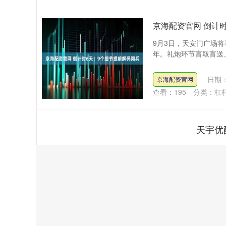
京海配资官网 倒计
9月3日，天安门广场
年。礼炮环节盲取盲送、3
日期：
京海配资官网
查看：
195
分类：
杠
天宇优