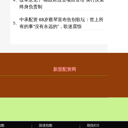
终身负责制
中承配资 68岁蔡琴宣布告别歌坛：世上所
5、
有的事“没有永远的”，歌迷震惊
新股配资网
指数
国债指数
期指IC0