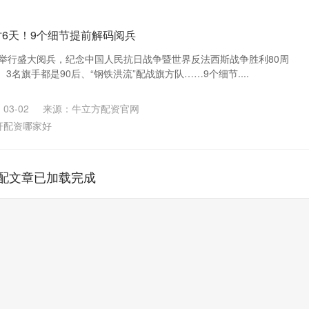
时6天！9个细节提前解码阅兵
将举行盛大阅兵，纪念中国人民抗日战争暨世界反法西斯战争胜利80周
名旗手都是90后、“钢铁洪流”配战旗方队……9个细节....
03-02
来源：牛立方配资官网
杆配资哪家好
配文章已加载完成