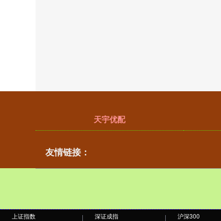
天宇优配
友情链接：
上证指数
深证成指
沪深300