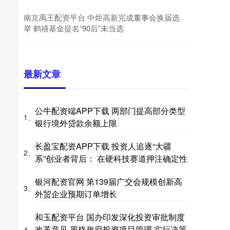
南京禹王配资平台 中炬高新完成董事会换届选
举 鹤禧基金提名“90后”未当选
最新文章
公牛配资端APP下载 两部门提高部分类型
1、
银行境外贷款余额上限
长盈宝配资APP下载 投资人追逐“大疆
2、
系”创业者背后： 在硬科技赛道押注确定性
银河配资官网 第139届广交会规模创新高
3、
外贸企业预期订单增长
和玉配资平台 国办印发深化投资审批制度
改革意见 严格政府投资项目管理 实行决策
4、