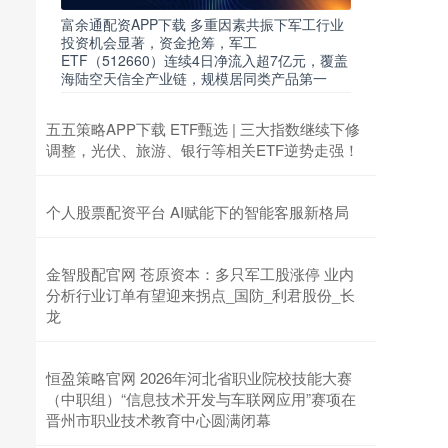
富余通配资APP下载 多重因素共振下军工行业
投资机会显著，资金抢筹，军工
ETF（512660）连续4日净流入超7亿元，覆盖
海陆空天信全产业链，规模居同类产品第一
五五策略APP下载 ETF甄选 | 三大指数继续下修
调整，光伏、旅游、银行等相关ETF逆势走强！
个人股票配资平台 AI赋能下的智能客服新格局
金智股配官网 苍原资本：多只军工股涨停 业内
分析行业订单有望迎来拐点_国防_利君股份_长
龙
恒盈策略官网 2026年河北省职业院校技能大赛
（中职组）“信息技术开发与车联网应用”赛项在
晋州市职业技术教育中心圆满闭幕