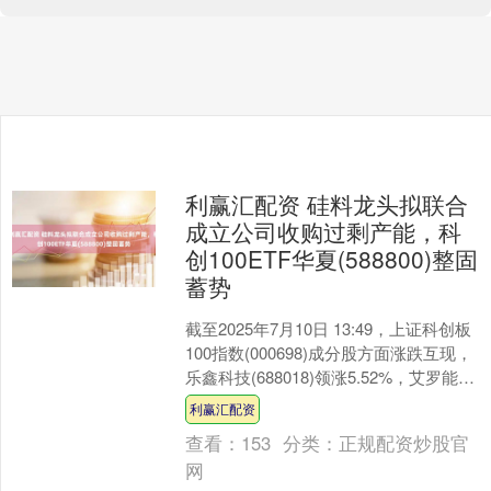
利赢汇配资 硅料龙头拟联合
成立公司收购过剩产能，科
创100ETF华夏(588800)整固
蓄势
截至2025年7月10日 13:49，上证科创板
100指数(000698)成分股方面涨跌互现，
乐鑫科技(688018)领涨5.52%，艾罗能源
(688717)上....
利赢汇配资
查看：
153
分类：
正规配资炒股官
网