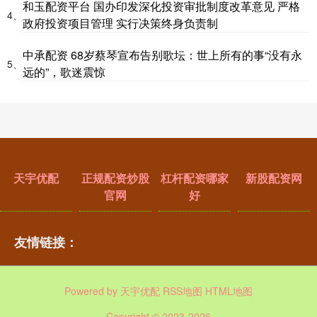
和玉配资平台 国办印发深化投资审批制度改革意见 严格
4、
政府投资项目管理 实行决策终身负责制
中承配资 68岁蔡琴宣布告别歌坛：世上所有的事“没有永
5、
远的”，歌迷震惊
天宇优配
正规配资炒股
杠杆配资哪家
新股配资网
官网
好
友情链接：
Powered by
天宇优配
RSS地图
HTML地图
Copyright
© 2023-2026