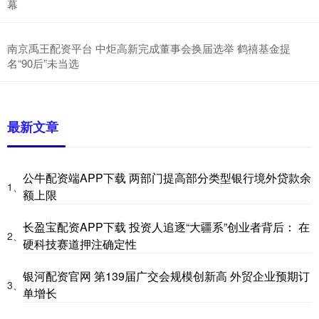
幕
南京禹王配资平台 中炬高新完成董事会换届选举 鹤禧基金提
名“90后”未当选
最新文章
公牛配资端APP下载 两部门提高部分类型银行境外贷款余
1、
额上限
长盈宝配资APP下载 投资人追逐“大疆系”创业者背后： 在
2、
硬科技赛道押注确定性
银河配资官网 第139届广交会规模创新高 外贸企业预期订
3、
单增长