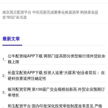
南京禹王配资平台 中炬高新完成董事会换届选举 鹤禧基金提
名“90后”未当选
最新文章
公牛配资端APP下载 两部门提高部分类型银行境外贷款余
1、
额上限
长盈宝配资APP下载 投资人追逐“大疆系”创业者背后： 在
2、
硬科技赛道押注确定性
银河配资官网 第139届广交会规模创新高 外贸企业预期订
3、
单增长
和玉配资平台 国办印发深化投资审批制度改革意见 严格